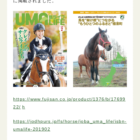
に掲載されました。
https://www.fujisan.co.jp/product/1376/b/17699
22/
h
https://jodhpurs.jp/fs/horse/joba_uma_life/isbn-
umalife-201902