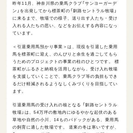
昨年11月、神奈川県の乗馬クラブ「サンヨーガーデ
ン」を出発してから標茶町の「釧路セントラル牧場」
に来るまで、牧場での様子、送り出す人たち・受け
入れる人たちの思い、などをお伝えする内容になっ
ています。
＜引退乗用馬預かり事業＞は、現役を引退した乗用
馬を標茶町に迎え、のんびりと余生を過ごしてもら
うためのプロジェクトの事業の柱のひとつです。 標
茶町がふるさと納税を活用しながら、受け入れ牧場
を支援していくことで、乗馬クラブ等の負担もでき
るだけ軽減されるようなしくみづくりを目指してい
ます。
引退乗用馬の受け入れの核となる 「釧路セントラル
牧場」は、54万坪の敷地内にゆるやかな起伏のある
草地や自然の小川、14ものパドックがある、乗用馬
の飼育に適した牧場です。 道東の冬は寒いですが、