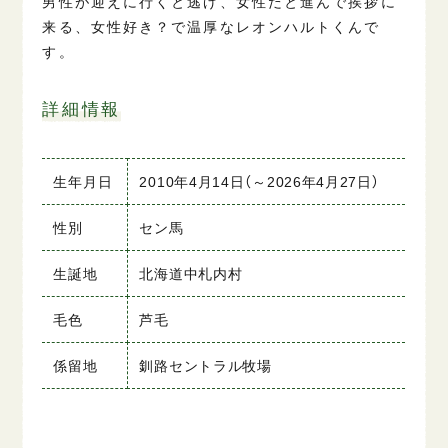
男性が迎えに行くと逃げ、女性だと進んで挨拶に
来る、女性好き？で温厚なレオンハルトくんで
す。
詳細情報
生年月日
2010年4月14日（～2026年4月27日）
性別
セン馬
生誕地
北海道中札内村
毛色
芦毛
係留地
釧路セントラル牧場